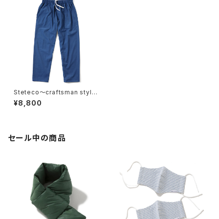
Steteco〜craftsman style
< 職人仕様のステテコ>ロング
¥8,800
丈ver. [ Cord-Blue ]
セール中の商品