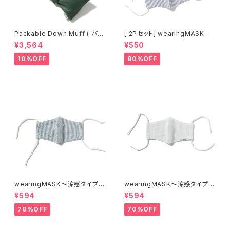
Packable Down Muff ( パッ
[ 2Pセット] wearingMASK〜
カブルダウンマフラー ) [ green
涼感タイプ〜 /「着るマスク!」[ s
¥3,564
¥550
]
eersucker-b (サッカーボーダ
ー) ]
10%OFF
80%OFF
wearingMASK〜涼感タイプ〜
wearingMASK〜涼感タイプ〜
/「着るマスク!」[ seersucker
/「着るマスク!」[ waffle (ワッフ
¥594
¥594
(シアサッカー) ]
ルガーゼ) ]
70%OFF
70%OFF