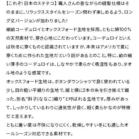
【これぞ！日本のステテコ】 職人さんの昔ながらの縫製仕様はそ
のままに、リラックススタイルをシーズン問わず楽しめるよう、ロン
グ丈バージョンが加わりました！
細畝コーデュロイとオックスフォード生地を採用。ともに綿100%
の天然素材で、穿き心地にこだわっています。コーデュロイといえ
ば秋冬に穿くものと認識されていますが、本来はアメリカで夏に
穿くために作られた生地だという説があるとのこと。特に、畝の細
い薄手のコーデュロイは、しなやかで柔らかく吸湿性もあり、タオ
ル地のような感覚です。
オックスフォード生地は、ボタンダウンシャツで良く使われている
少し目の粗い平織りの生地で、縦と横に2本の糸を引き揃えて織
った、別名“斜子(ななこ)織り”と呼ばれる生地です。厚みがあっ
て、しっかりしているわりに通気性が良く、軽く柔らかなのが特徴
だと言えます。
ともに暑い夏は不快になりにくく、乾燥しやすい冬にも適したオ
ールシーズン対応できる素材です。