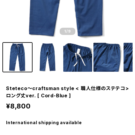
1
/9
Steteco〜craftsman style < 職人仕様のステテコ>
ロング丈ver. [ Cord-Blue ]
¥8,800
International shipping available