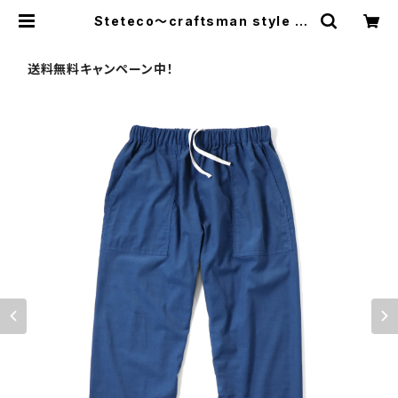
Steteco〜craftsman style <
職人仕様のステテコ>ロング丈ver. [
Cord-Blue ] | feel so easy goo
d things for relaxing store
送料無料キャンペーン中！