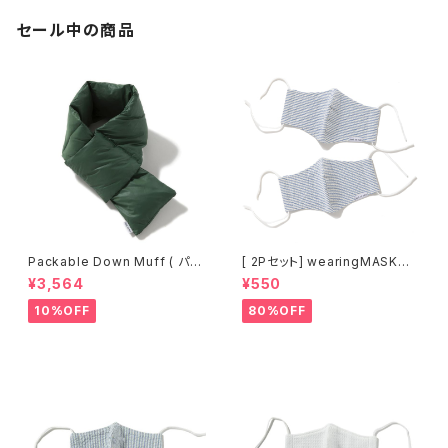
セール中の商品
Packable Down Muff ( パッ
[ 2Pセット] wearingMASK〜
カブルダウンマフラー ) [ green
涼感タイプ〜 /「着るマスク!」[ s
¥3,564
¥550
]
eersucker-b (サッカーボーダ
ー) ]
10%OFF
80%OFF