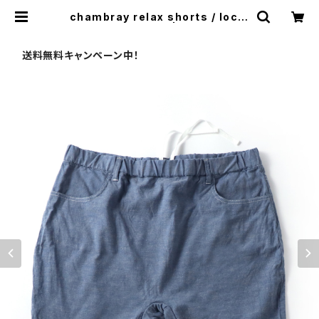
chambray relax shorts / local
creation [ blue ] | feel so eas
y good things for relaxing sto
re
送料無料キャンペーン中！