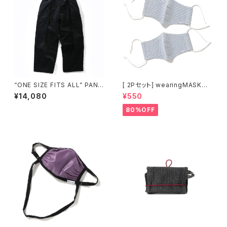
“ONE SIZE FITS ALL” PANT
[ 2Pセット] wearingMASK〜
S ［ Corduroy Black ］
涼感タイプ〜 /「着るマスク!」[ s
¥14,080
¥550
eersucker-b (サッカーボーダ
ー) ]
80%OFF